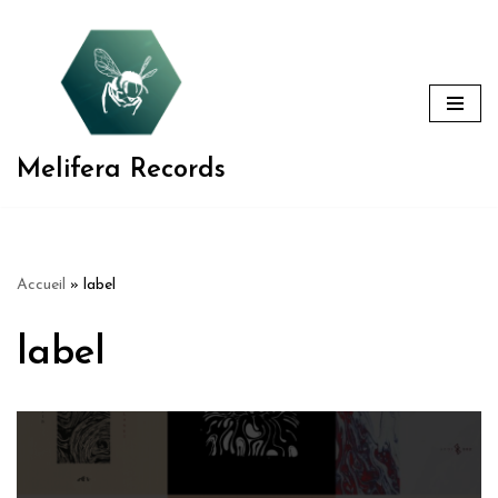
Aller
au
contenu
Melifera Records
Accueil
»
label
label